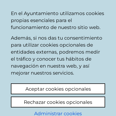
Ayuntamiento
Compartir
Con
Castellano
En el Ayuntamiento utilizamos cookies
Vitoria-
propias esenciales para el
Gasteiz
funcionamiento de nuestro sitio web.
Además, si nos das tu consentimiento
Obras en edificios
para utilizar cookies opcionales de
entidades externas, podremos medir
el tráfico y conocer tus hábitos de
REPARACION PASEO
navegación en nuestra web, y así
CUBIERTA DEL
mejorar nuestros servicios.
C.C.ZABALGANA
Aceptar cookies opcionales
Ver último comentario
(añadido 29/06/2026
Rechazar cookies opcionales
12:46:13)
Administrar cookies