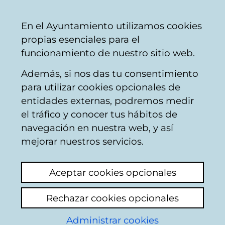
Ayuntamiento
Compartir
Con
Castellano
En el Ayuntamiento utilizamos cookies
Vitoria-
propias esenciales para el
Gasteiz
funcionamiento de nuestro sitio web.
Además, si nos das tu consentimiento
Actividad cultural y de tiempo libre
para utilizar cookies opcionales de
entidades externas, podremos medir
el tráfico y conocer tus hábitos de
Red municipal de
navegación en nuestra web, y así
ludotecas
mejorar nuestros servicios.
Ver último comentario
(añadido 19/05/2026
Aceptar cookies opcionales
14:24:55)
Rechazar cookies opcionales
Añadir comentario
Administrar cookies