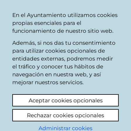
Ayuntamiento
Compartir
Con
Castellano
En el Ayuntamiento utilizamos cookies
Vitoria-
propias esenciales para el
Gasteiz
funcionamiento de nuestro sitio web.
Además, si nos das tu consentimiento
Instalaciones socioculturales
para utilizar cookies opcionales de
entidades externas, podremos medir
el tráfico y conocer tus hábitos de
Con la puerta en las
navegación en nuestra web, y así
narices por un minuto
mejorar nuestros servicios.
tarde
Aceptar cookies opcionales
Ver último comentario
(añadido 19/05/2026
Rechazar cookies opcionales
13:33:01)
Administrar cookies