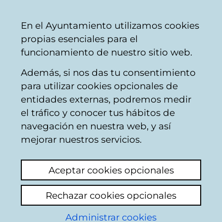
Ayuntamiento
Compartir
Con
Castellano
En el Ayuntamiento utilizamos cookies
Vitoria-
propias esenciales para el
Gasteiz
funcionamiento de nuestro sitio web.
Además, si nos das tu consentimiento
Atención ciudadana
para utilizar cookies opcionales de
entidades externas, podremos medir
el tráfico y conocer tus hábitos de
Reducción a dos
navegación en nuestra web, y así
géneros a la hora de
mejorar nuestros servicios.
apuntarme en la
Aceptar cookies opcionales
Escuela de
Rechazar cookies opcionales
Empoderamiento
Administrar cookies