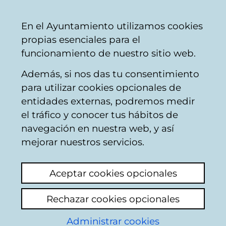
Ayuntamiento
Compartir
Con
Castellano
En el Ayuntamiento utilizamos cookies
Vitoria-
propias esenciales para el
Gasteiz
funcionamiento de nuestro sitio web.
Además, si nos das tu consentimiento
Atención ciudadana
para utilizar cookies opcionales de
entidades externas, podremos medir
el tráfico y conocer tus hábitos de
Servicios publicos en
navegación en nuestra web, y así
decadencia
mejorar nuestros servicios.
Ver último comentario
(añadido 04/05/2026
Aceptar cookies opcionales
08:49:12)
Rechazar cookies opcionales
De hace un tiempo a esta parte, estoy
Administrar cookies
viendo como Vitoria empeora la calidad de