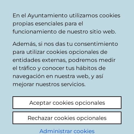
Ayuntamiento
Compartir
Con
Castellano
En el Ayuntamiento utilizamos cookies
Vitoria-
propias esenciales para el
Gasteiz
funcionamiento de nuestro sitio web.
Además, si nos das tu consentimiento
Actividad cultural y de tiempo libre
para utilizar cookies opcionales de
entidades externas, podremos medir
el tráfico y conocer tus hábitos de
Curso "Celebra
navegación en nuestra web, y así
saludablemente tus
mejorar nuestros servicios.
fiestas"
Aceptar cookies opcionales
Ver último comentario
(añadido 21/04/2026
Rechazar cookies opcionales
10:51:38)
Administrar cookies