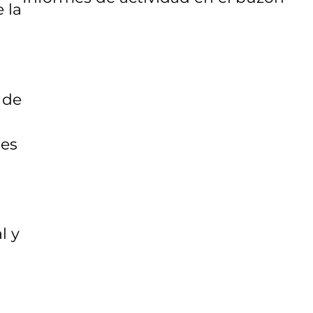
 la
 de
tes
l y