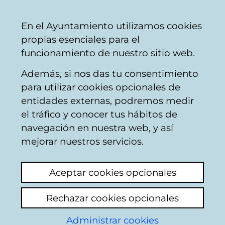
Ayuntamiento
Compartir
Con
Castellano
En el Ayuntamiento utilizamos cookies
Vitoria-
propias esenciales para el
Gasteiz
funcionamiento de nuestro sitio web.
Además, si nos das tu consentimiento
Impuestos, tasas y precios públicos
para utilizar cookies opcionales de
entidades externas, podremos medir
el tráfico y conocer tus hábitos de
Aperturas buzón
navegación en nuestra web, y así
orgánico 2024
mejorar nuestros servicios.
Ver último comentario
(añadido 09/10/2025
Aceptar cookies opcionales
09:59:14)
Rechazar cookies opcionales
Añadir comentario
Administrar cookies
Buenas.