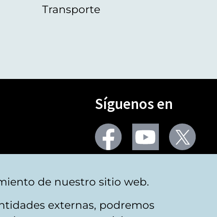
Transporte
Síguenos en
Seguir
Seguir
Segu
en
en
en
facebook
youtube
X
(Twi
Más redes
miento de nuestro sitio web.
 entidades externas, podremos