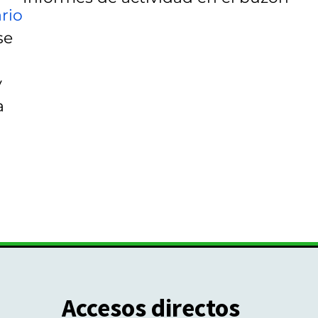
rio
se
y
a
Accesos directos