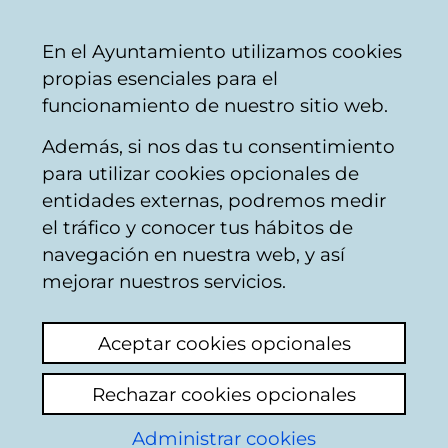
Ayuntamiento
Compartir
Con
Castellano
En el Ayuntamiento utilizamos cookies
Vitoria-
propias esenciales para el
Gasteiz
funcionamiento de nuestro sitio web.
Además, si nos das tu consentimiento
Comercio y hostelería
para utilizar cookies opcionales de
entidades externas, podremos medir
el tráfico y conocer tus hábitos de
Casas de apuestas
navegación en nuestra web, y así
mejorar nuestros servicios.
Ver último comentario
(añadido 02/06/2025
10:01:04)
Aceptar cookies opcionales
Rechazar cookies opcionales
En los alrededores del Palacio Europa hay
locales de apuestas que son un foco de
Administrar cookies