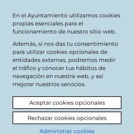
Ayuntamiento
Compartir
Con
Castellano
En el Ayuntamiento utilizamos cookies
Vitoria-
propias esenciales para el
Gasteiz
funcionamiento de nuestro sitio web.
Además, si nos das tu consentimiento
Seguridad vial
para utilizar cookies opcionales de
entidades externas, podremos medir
el tráfico y conocer tus hábitos de
Autopista polígono
navegación en nuestra web, y así
calle zorrostea
mejorar nuestros servicios.
Añadir comentario
Aceptar cookies opcionales
Es vergonzoso que a pesar que la autoridad
Rechazar cookies opcionales
tiene el conocimiento mas que de sobra ,los
Administrar cookies
vehículos pasan por la calle zorrostea,junto a