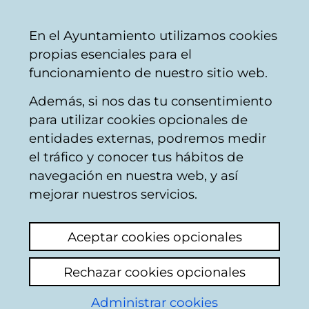
Ayuntamiento
Compartir
Con
Castellano
En el Ayuntamiento utilizamos cookies
Vitoria-
propias esenciales para el
Gasteiz
funcionamiento de nuestro sitio web.
Además, si nos das tu consentimiento
Empleo municipal
para utilizar cookies opcionales de
entidades externas, podremos medir
el tráfico y conocer tus hábitos de
En fraude de ley
navegación en nuestra web, y así
mejorar nuestros servicios.
Ver último comentario
(añadido 24/04/2026
13:33:01)
Aceptar cookies opcionales
Añadir comentario
Rechazar cookies opcionales
Muy buenas me gustaría saber qué va a
ocurrir con las personas que no pudimos
Administrar cookies