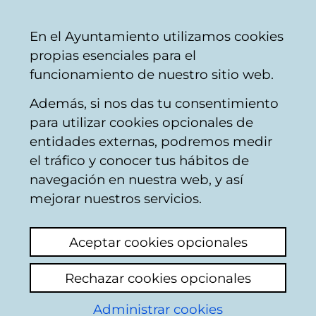
Ayuntamiento
Compartir
Con
Castellano
En el Ayuntamiento utilizamos cookies
Vitoria-
propias esenciales para el
Gasteiz
funcionamiento de nuestro sitio web.
Además, si nos das tu consentimiento
Información y asesoramiento para
para utilizar cookies opcionales de
jóvenes
entidades externas, podremos medir
el tráfico y conocer tus hábitos de
navegación en nuestra web, y así
AYUDAS INGLES
mejorar nuestros servicios.
PARA JOVENES
Aceptar cookies opcionales
Ver último comentario
(añadido 22/01/2025
14:01:11)
Rechazar cookies opcionales
Administrar cookies
Añadir comentario