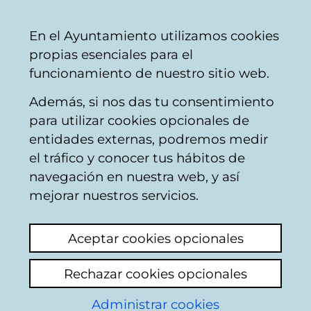
Ayuntamiento
Compartir
Con
Castellano
En el Ayuntamiento utilizamos cookies
Vitoria-
propias esenciales para el
Gasteiz
funcionamiento de nuestro sitio web.
Además, si nos das tu consentimiento
Policía Local
para utilizar cookies opcionales de
entidades externas, podremos medir
el tráfico y conocer tus hábitos de
INCUMPLIMIENTO DE
navegación en nuestra web, y así
HORARIO
mejorar nuestros servicios.
Ver último comentario
(añadido 29/01/2026
Aceptar cookies opcionales
12:34:59)
Rechazar cookies opcionales
Añadir comentario
Administrar cookies
Atentamente a la atención de quien