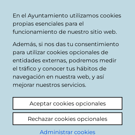
Ayuntamiento
Compartir
Con
Castellano
En el Ayuntamiento utilizamos cookies
Vitoria-
propias esenciales para el
Gasteiz
funcionamiento de nuestro sitio web.
Además, si nos das tu consentimiento
Escuelas infantiles
para utilizar cookies opcionales de
entidades externas, podremos medir
el tráfico y conocer tus hábitos de
Suciedad y foco de
navegación en nuestra web, y así
infección-
mejorar nuestros servicios.
Haurreskola Arana
Aceptar cookies opcionales
Añadir comentario
Rechazar cookies opcionales
La zona donde se dejan los carros de bebé
Administrar cookies