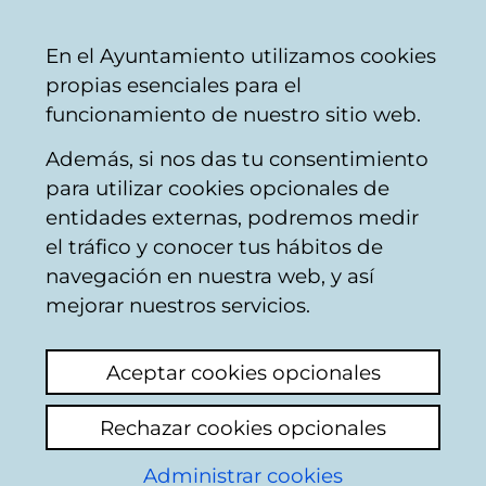
Ayuntamiento
Compartir
Con
Castellano
En el Ayuntamiento utilizamos cookies
Vitoria-
propias esenciales para el
Gasteiz
funcionamiento de nuestro sitio web.
Además, si nos das tu consentimiento
Circulación - Tráfico
para utilizar cookies opcionales de
entidades externas, podremos medir
el tráfico y conocer tus hábitos de
Carencia de
navegación en nuestra web, y así
quitanieves en el día
mejorar nuestros servicios.
de reyes
Aceptar cookies opcionales
Ver último comentario
(añadido 07/01/2026
Rechazar cookies opcionales
11:35:01)
Administrar cookies