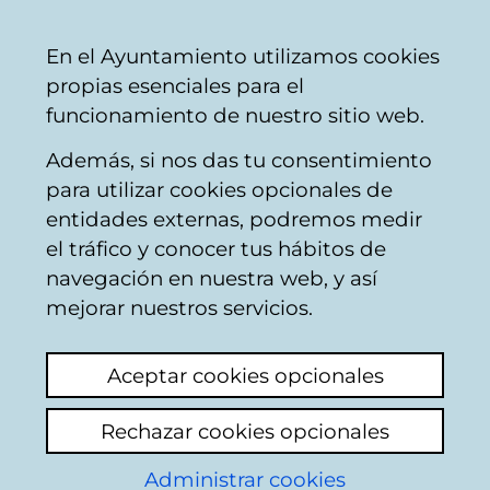
Ayuntamiento
Compartir
Con
Castellano
En el Ayuntamiento utilizamos cookies
Vitoria-
propias esenciales para el
Gasteiz
funcionamiento de nuestro sitio web.
Además, si nos das tu consentimiento
para utilizar cookies opcionales de
Buzón Ciudadano
entidades externas, podremos medir
el tráfico y conocer tus hábitos de
navegación en nuestra web, y así
Identificación
mejorar nuestros servicios.
Seleccione el modo de identificación:
Aceptar cookies opcionales
Dispongo de un certificado digital o de
Rechazar cookies opcionales
una tarjeta Tarjeta Municipal Ciudadana
(TMC).
Administrar cookies