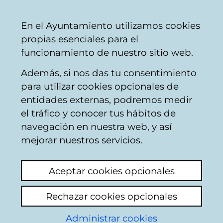
Ayuntamiento
Compartir
Con
Castellano
En el Ayuntamiento utilizamos cookies
Vitoria-
propias esenciales para el
Gasteiz
funcionamiento de nuestro sitio web.
Además, si nos das tu consentimiento
para utilizar cookies opcionales de
Buzón Ciudadano
entidades externas, podremos medir
el tráfico y conocer tus hábitos de
navegación en nuestra web, y así
Identificación
mejorar nuestros servicios.
Seleccione el modo de identificación:
Aceptar cookies opcionales
Dispongo de un certificado digital o de
Rechazar cookies opcionales
una tarjeta Tarjeta Municipal Ciudadana
(TMC).
Administrar cookies