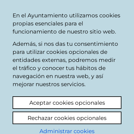
Ayuntamiento
Compartir
Con
Castellano
En el Ayuntamiento utilizamos cookies
Vitoria-
propias esenciales para el
Gasteiz
funcionamiento de nuestro sitio web.
Además, si nos das tu consentimiento
para utilizar cookies opcionales de
Buzón Ciudadano
entidades externas, podremos medir
el tráfico y conocer tus hábitos de
navegación en nuestra web, y así
Identificación
mejorar nuestros servicios.
Seleccione el modo de identificación:
Aceptar cookies opcionales
Dispongo de un certificado digital o de
Rechazar cookies opcionales
una tarjeta Tarjeta Municipal Ciudadana
(TMC).
Administrar cookies