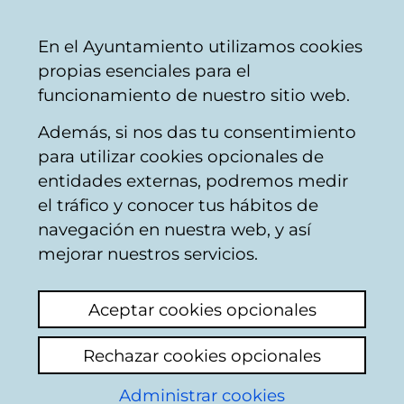
Ayuntamiento
Compartir
Con
Castellano
En el Ayuntamiento utilizamos cookies
Vitoria-
propias esenciales para el
Gasteiz
funcionamiento de nuestro sitio web.
Además, si nos das tu consentimiento
para utilizar cookies opcionales de
Buzón Ciudadano
entidades externas, podremos medir
el tráfico y conocer tus hábitos de
navegación en nuestra web, y así
Identificación
mejorar nuestros servicios.
Seleccione el modo de identificación:
Aceptar cookies opcionales
Dispongo de un certificado digital o de
Rechazar cookies opcionales
una tarjeta Tarjeta Municipal Ciudadana
(TMC).
Administrar cookies