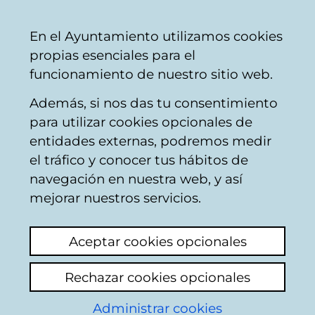
Ayuntamiento
Compartir
Con
Castellano
En el Ayuntamiento utilizamos cookies
Vitoria-
propias esenciales para el
Gasteiz
funcionamiento de nuestro sitio web.
Además, si nos das tu consentimiento
para utilizar cookies opcionales de
Buzón Ciudadano
entidades externas, podremos medir
el tráfico y conocer tus hábitos de
navegación en nuestra web, y así
Identificación
mejorar nuestros servicios.
Seleccione el modo de identificación:
Aceptar cookies opcionales
Dispongo de un certificado digital o de
Rechazar cookies opcionales
una tarjeta Tarjeta Municipal Ciudadana
(TMC).
Administrar cookies