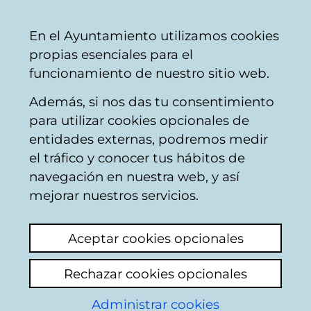
Ayuntamiento
Compartir
Con
Castellano
En el Ayuntamiento utilizamos cookies
Vitoria-
propias esenciales para el
Gasteiz
funcionamiento de nuestro sitio web.
Además, si nos das tu consentimiento
para utilizar cookies opcionales de
Buzón Ciudadano
entidades externas, podremos medir
el tráfico y conocer tus hábitos de
navegación en nuestra web, y así
Identificación
mejorar nuestros servicios.
Seleccione el modo de identificación:
Aceptar cookies opcionales
Dispongo de un certificado digital o de
Rechazar cookies opcionales
una tarjeta Tarjeta Municipal Ciudadana
(TMC).
Administrar cookies