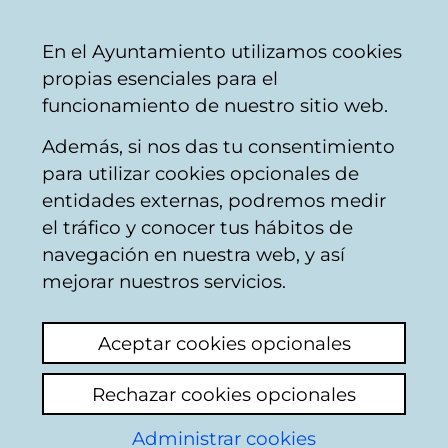
Ayuntamiento
Compartir
Con
Castellano
En el Ayuntamiento utilizamos cookies
Vitoria-
propias esenciales para el
Gasteiz
funcionamiento de nuestro sitio web.
Además, si nos das tu consentimiento
para utilizar cookies opcionales de
Buzón Ciudadano
entidades externas, podremos medir
el tráfico y conocer tus hábitos de
navegación en nuestra web, y así
Identificación
mejorar nuestros servicios.
Seleccione el modo de identificación:
Aceptar cookies opcionales
Dispongo de un certificado digital o de
Rechazar cookies opcionales
una tarjeta Tarjeta Municipal Ciudadana
(TMC).
Administrar cookies