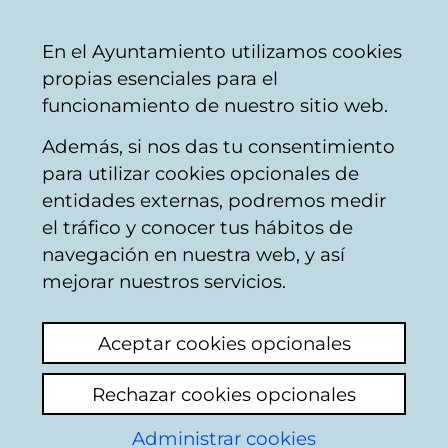
Ayuntamiento
Compartir
Con
Castellano
En el Ayuntamiento utilizamos cookies
Vitoria-
propias esenciales para el
Gasteiz
funcionamiento de nuestro sitio web.
Además, si nos das tu consentimiento
para utilizar cookies opcionales de
Buzón Ciudadano
entidades externas, podremos medir
el tráfico y conocer tus hábitos de
navegación en nuestra web, y así
Identificación
mejorar nuestros servicios.
Seleccione el modo de identificación:
Aceptar cookies opcionales
Dispongo de un certificado digital o de
Rechazar cookies opcionales
una tarjeta Tarjeta Municipal Ciudadana
(TMC).
Administrar cookies