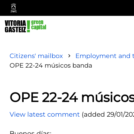
Vitoria-
Gasteiz
City
Council
Citizens' mailbox
Employment and t
OPE 22-24 músicos banda
OPE 22-24 músico
View latest comment
(added 29/01/202
Buenos días: