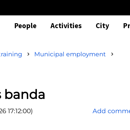
People
Activities
City
P
raining
Municipal employment
s banda
6 17:12:00)
Add comm