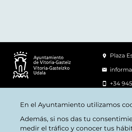
Plaza Es
informa
+34 945
© Vitoria-Gasteiz City Hall
En el Ayuntamiento utilizamos coo
Además, si nos das tu consentimie
Legal warning
Privacy
Politica de cookies
W
medir el tráfico y conocer tus háb