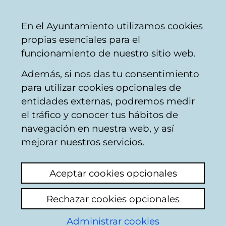
Vitoria-
Share
Con
English
En el Ayuntamiento utilizamos cookies
Gasteiz
propias esenciales para el
City
funcionamiento de nuestro sitio web.
Council
Además, si nos das tu consentimiento
Municipal employment
para utilizar cookies opcionales de
entidades externas, podremos medir
el tráfico y conocer tus hábitos de
SPEIS-2022
navegación en nuestra web, y así
Convocatoria de
mejorar nuestros servicios.
oferta de empleo
Aceptar cookies opcionales
público.
Rechazar cookies opcionales
Administrar cookies
El Departamento de Función Pública