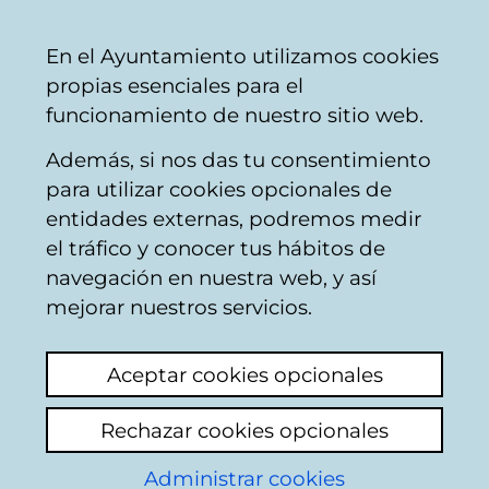
Vitoria-
Share
Con
English
En el Ayuntamiento utilizamos cookies
Gasteiz
propias esenciales para el
City
funcionamiento de nuestro sitio web.
Council
Además, si nos das tu consentimiento
Municipal employment
para utilizar cookies opcionales de
entidades externas, podremos medir
el tráfico y conocer tus hábitos de
SPEIS-2022
navegación en nuestra web, y así
Convocatoria de
mejorar nuestros servicios.
oferta de empleo
Aceptar cookies opcionales
público.
Rechazar cookies opcionales
Administrar cookies
El Departamento de Función Pública