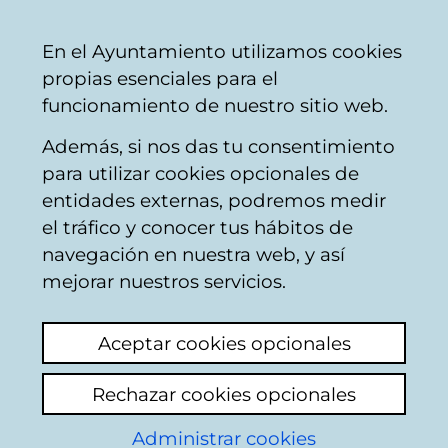
Vitoria-
Share
Con
English
En el Ayuntamiento utilizamos cookies
Gasteiz
propias esenciales para el
City
funcionamiento de nuestro sitio web.
Council
Además, si nos das tu consentimiento
Commercial activities
para utilizar cookies opcionales de
entidades externas, podremos medir
el tráfico y conocer tus hábitos de
Mercado Medieval
navegación en nuestra web, y así
mejorar nuestros servicios.
View latest comment
(added 04/10/2024
09:38:33)
Aceptar cookies opcionales
Add comment
Rechazar cookies opcionales
Administrar cookies