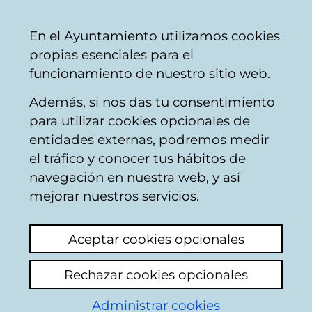
Vitoria-
Share
Con
English
En el Ayuntamiento utilizamos cookies
Gasteiz
propias esenciales para el
City
funcionamiento de nuestro sitio web.
Council
Además, si nos das tu consentimiento
City development control
para utilizar cookies opcionales de
entidades externas, podremos medir
el tráfico y conocer tus hábitos de
oficines sin célula de
navegación en nuestra web, y así
habitabilidaz viviendo
mejorar nuestros servicios.
en calle pamplona 27
Aceptar cookies opcionales
29
Rechazar cookies opcionales
Add comment
Administrar cookies