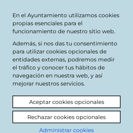
Vitoria-
Share
Con
English
En el Ayuntamiento utilizamos cookies
Gasteiz
propias esenciales para el
City
funcionamiento de nuestro sitio web.
Council
Además, si nos das tu consentimiento
para utilizar cookies opcionales de
Citizens' mailbox
entidades externas, podremos medir
el tráfico y conocer tus hábitos de
navegación en nuestra web, y así
Identification
mejorar nuestros servicios.
Select identification mode:
Aceptar cookies opcionales
I have a digital certificate or a card
Rechazar cookies opcionales
Municipal Citizen Card (TMC).
Administrar cookies