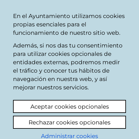
Vitoria-
Share
Con
English
En el Ayuntamiento utilizamos cookies
Gasteiz
propias esenciales para el
City
funcionamiento de nuestro sitio web.
Council
Además, si nos das tu consentimiento
para utilizar cookies opcionales de
Citizens' mailbox
entidades externas, podremos medir
el tráfico y conocer tus hábitos de
navegación en nuestra web, y así
Identification
mejorar nuestros servicios.
Select identification mode:
Aceptar cookies opcionales
I have a digital certificate or a card
Rechazar cookies opcionales
Municipal Citizen Card (TMC).
Administrar cookies