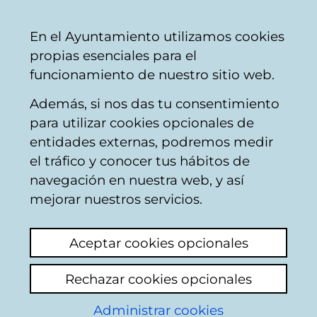
Vitoria-
Share
Con
English
En el Ayuntamiento utilizamos cookies
Gasteiz
propias esenciales para el
City
funcionamiento de nuestro sitio web.
Council
Además, si nos das tu consentimiento
para utilizar cookies opcionales de
Citizens' mailbox
entidades externas, podremos medir
el tráfico y conocer tus hábitos de
navegación en nuestra web, y así
Identification
mejorar nuestros servicios.
Select identification mode:
Aceptar cookies opcionales
I have a digital certificate or a card
Rechazar cookies opcionales
Municipal Citizen Card (TMC).
Administrar cookies