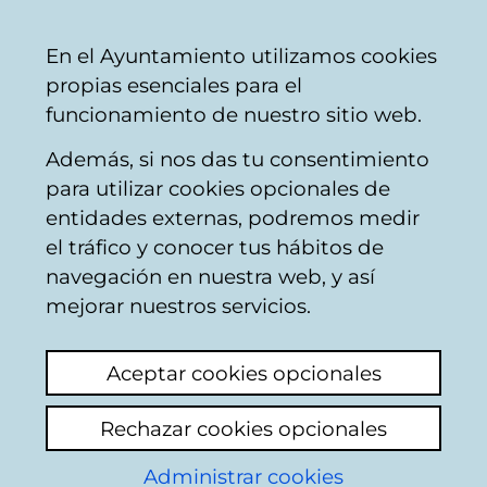
Vitoria-
Share
Con
English
En el Ayuntamiento utilizamos cookies
Gasteiz
propias esenciales para el
City
funcionamiento de nuestro sitio web.
Council
Además, si nos das tu consentimiento
para utilizar cookies opcionales de
Citizens' mailbox
entidades externas, podremos medir
el tráfico y conocer tus hábitos de
navegación en nuestra web, y así
Identification
mejorar nuestros servicios.
Select identification mode:
Aceptar cookies opcionales
I have a digital certificate or a card
Rechazar cookies opcionales
Municipal Citizen Card (TMC).
Administrar cookies