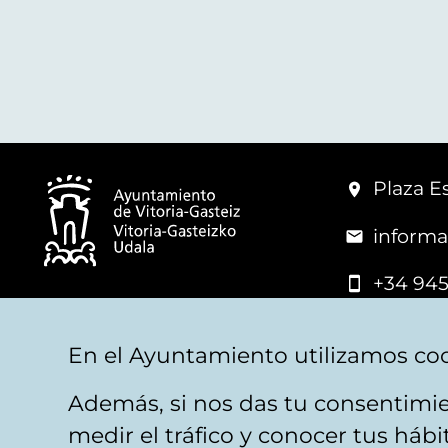
Plaza Es
informa
+34 945
© Vitoria-Gasteiz City Hall
En el Ayuntamiento utilizamos coo
Además, si nos das tu consentimie
Legal warning
Privacy
Politica de cookies
W
medir el tráfico y conocer tus háb