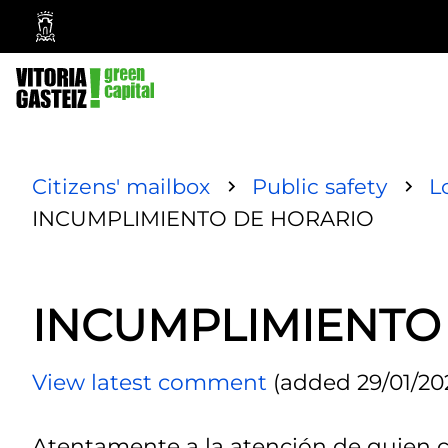
Vitoria-
Gasteiz
City
Council
Citizens' mailbox
Public safety
L
INCUMPLIMIENTO DE HORARIO
INCUMPLIMIENTO
View latest comment
(added 29/01/202
Atentamente a la atención de quien c