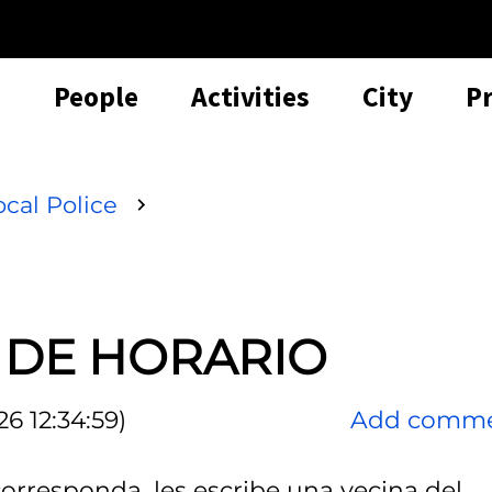
People
Activities
City
P
ocal Police
 DE HORARIO
6 12:34:59)
Add comm
orresponda, les escribe una vecina del