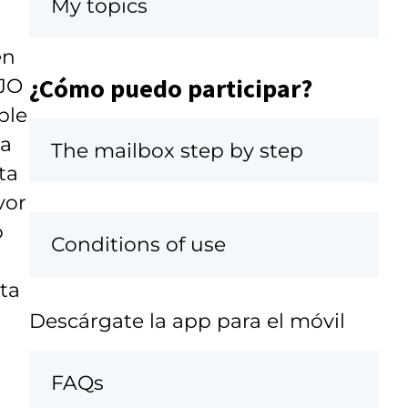
My topics
en
¿Cómo puedo participar?
AJO
ble
 a
The mailbox step by step
ta
vor
o
Conditions of use
ta
Descárgate la app para el móvil
FAQs