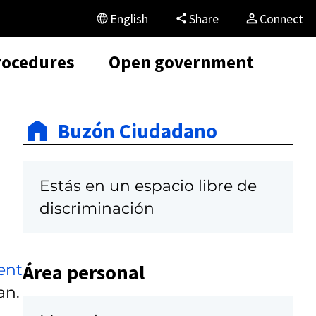
English
Share
Connect
rocedures
Open government
Buzón Ciudadano
Estás en un espacio libre de
discriminación
Área personal
ent
an.
,