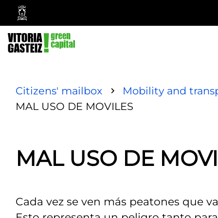
Vitoria-
Gasteiz
City
Council
Citizens' mailbox
Mobility and trans
MAL USO DE MOVILES
MAL USO DE MOVI
Cada vez se ven más peatones que va
Esto representa un peligro tanto par