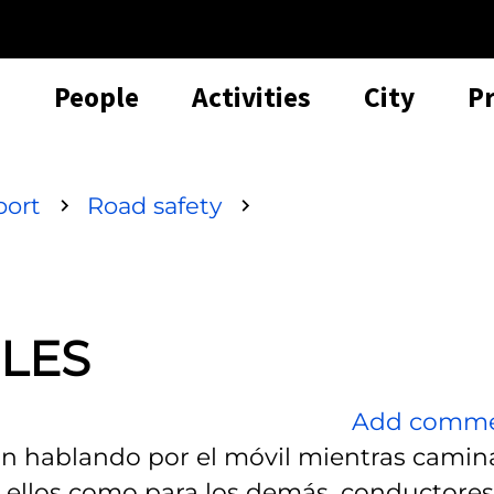
People
Activities
City
P
port
Road safety
LES
Add comm
n hablando por el móvil mientras camin
a ellos como para los demás, conductores