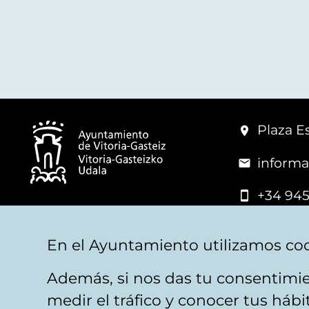
Plaza Es
informa
+34 945
© Vitoria-Gasteiz City Hall
En el Ayuntamiento utilizamos coo
Además, si nos das tu consentimie
Legal warning
Privacy
Politica de cookies
W
medir el tráfico y conocer tus háb