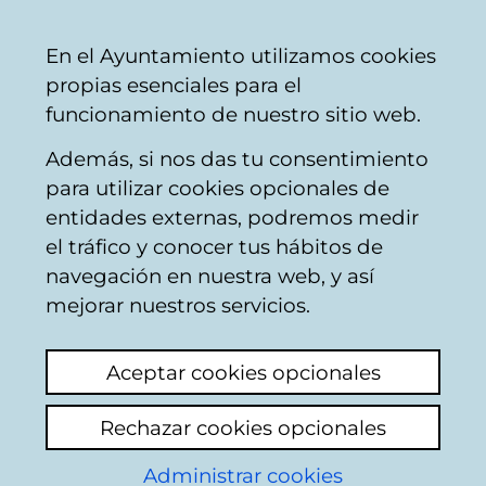
Vitoria-
Share
Con
English
En el Ayuntamiento utilizamos cookies
Gasteiz
propias esenciales para el
City
funcionamiento de nuestro sitio web.
Council
Además, si nos das tu consentimiento
para utilizar cookies opcionales de
Citizens' mailbox
entidades externas, podremos medir
el tráfico y conocer tus hábitos de
navegación en nuestra web, y así
Identification
mejorar nuestros servicios.
Select identification mode:
Aceptar cookies opcionales
I have a digital certificate or a card
Rechazar cookies opcionales
Municipal Citizen Card (TMC).
Administrar cookies