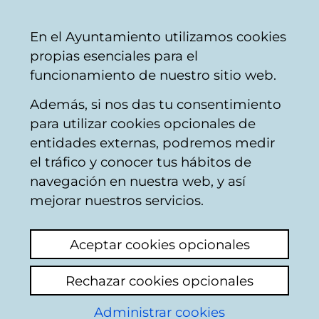
Vitoria-
Share
Con
English
En el Ayuntamiento utilizamos cookies
Gasteiz
propias esenciales para el
City
funcionamiento de nuestro sitio web.
Council
Además, si nos das tu consentimiento
Taxes, rates and public prices
para utilizar cookies opcionales de
entidades externas, podremos medir
el tráfico y conocer tus hábitos de
Impuesto de basuras
navegación en nuestra web, y así
mejorar nuestros servicios.
View latest comment
(added 27/04/2026
11:53:18)
Aceptar cookies opcionales
Add comment
Rechazar cookies opcionales
Hola quiero saber si después de tener mi
tarjeta para reciclaje orgánico, puedo darme
Administrar cookies