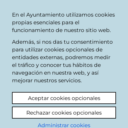
Vitoria-
Share
Con
English
En el Ayuntamiento utilizamos cookies
Gasteiz
propias esenciales para el
City
funcionamiento de nuestro sitio web.
Council
Además, si nos das tu consentimiento
Taxes, rates and public prices
para utilizar cookies opcionales de
entidades externas, podremos medir
el tráfico y conocer tus hábitos de
Basurazo
navegación en nuestra web, y así
mejorar nuestros servicios.
View latest comment
(added 24/11/2025
08:50:05)
Aceptar cookies opcionales
Add comment
Rechazar cookies opcionales
Hola quiero saber dónde puedo reclamar
contra la tasa de basuras o como tengo que
Administrar cookies