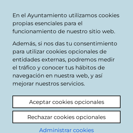
Vitoria-
Share
Con
English
En el Ayuntamiento utilizamos cookies
Gasteiz
propias esenciales para el
City
funcionamiento de nuestro sitio web.
Council
Además, si nos das tu consentimiento
para utilizar cookies opcionales de
Citizens' mailbox
entidades externas, podremos medir
el tráfico y conocer tus hábitos de
navegación en nuestra web, y así
Identification
mejorar nuestros servicios.
Select identification mode:
Aceptar cookies opcionales
I have a digital certificate or a card
Rechazar cookies opcionales
Municipal Citizen Card (TMC).
Administrar cookies