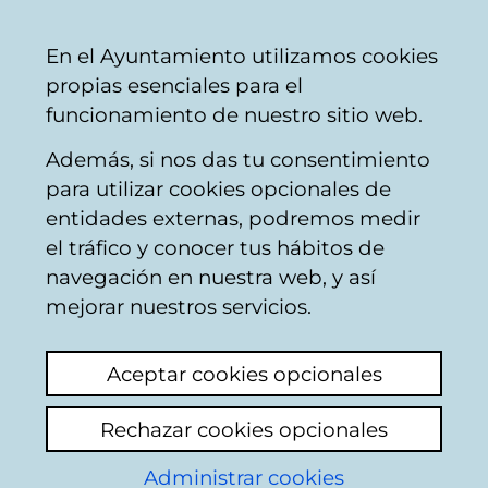
Vitoria-
Share
Con
English
En el Ayuntamiento utilizamos cookies
Gasteiz
propias esenciales para el
City
funcionamiento de nuestro sitio web.
Council
Además, si nos das tu consentimiento
Other leisure and culture
para utilizar cookies opcionales de
entidades externas, podremos medir
el tráfico y conocer tus hábitos de
contra el uso de
navegación en nuestra web, y así
cañonazos mercado
mejorar nuestros servicios.
Napoleón
Aceptar cookies opcionales
View latest comment
(added 05/05/2026
Rechazar cookies opcionales
08:17:48)
Administrar cookies