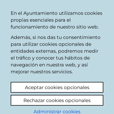
Vitoria-
Share
Con
English
En el Ayuntamiento utilizamos cookies
Gasteiz
propias esenciales para el
City
funcionamiento de nuestro sitio web.
Council
Además, si nos das tu consentimiento
Traffic
para utilizar cookies opcionales de
entidades externas, podremos medir
el tráfico y conocer tus hábitos de
calle León
navegación en nuestra web, y así
mejorar nuestros servicios.
Add comment
Aceptar cookies opcionales
En el final de la calle León en la esquina del
colegio de danza existe una rotonda. Si un
Rechazar cookies opcionales
peatón quiere atravesar la via hacia
Arambizcarra, en concreto hacia calle
Administrar cookies