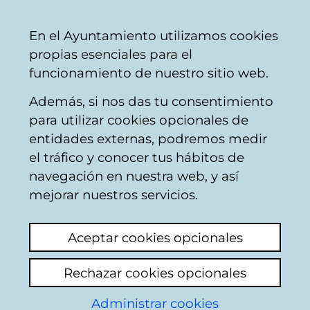
Vitoria-
Share
Con
English
En el Ayuntamiento utilizamos cookies
Gasteiz
propias esenciales para el
City
funcionamiento de nuestro sitio web.
Council
Además, si nos das tu consentimiento
Cultural and leisure activities
para utilizar cookies opcionales de
entidades externas, podremos medir
el tráfico y conocer tus hábitos de
Agenda Cultural y LSE
navegación en nuestra web, y así
mejorar nuestros servicios.
Add comment
Estaría bien que en los actos que se publican
Aceptar cookies opcionales
en la agenda cultural del Ayuntamiento,
quedara reflejado si hay intérprete de LSE.
Rechazar cookies opcionales
De esta manera, las personas interesadas en
Administrar cookies