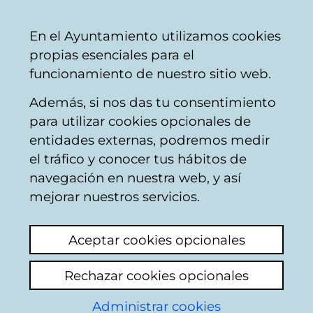
Vitoria-
Share
Con
English
En el Ayuntamiento utilizamos cookies
Gasteiz
propias esenciales para el
City
funcionamiento de nuestro sitio web.
Council
Además, si nos das tu consentimiento
para utilizar cookies opcionales de
Citizens' mailbox
entidades externas, podremos medir
el tráfico y conocer tus hábitos de
navegación en nuestra web, y así
Identification
mejorar nuestros servicios.
Select identification mode:
Aceptar cookies opcionales
I have a digital certificate or a card
Rechazar cookies opcionales
Municipal Citizen Card (TMC).
Administrar cookies