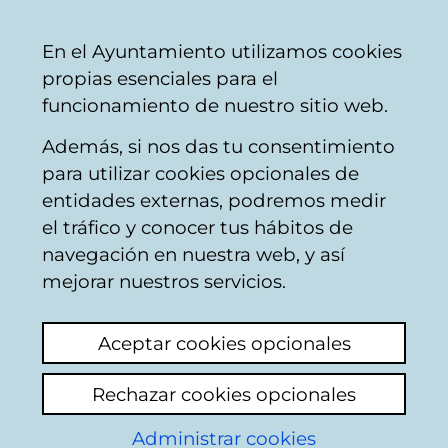
Vitoria-
Share
Con
English
En el Ayuntamiento utilizamos cookies
Gasteiz
propias esenciales para el
City
funcionamiento de nuestro sitio web.
Council
Además, si nos das tu consentimiento
para utilizar cookies opcionales de
Citizens' mailbox
entidades externas, podremos medir
el tráfico y conocer tus hábitos de
navegación en nuestra web, y así
Identification
mejorar nuestros servicios.
Select identification mode:
Aceptar cookies opcionales
I have a digital certificate or a card
Rechazar cookies opcionales
Municipal Citizen Card (TMC).
Administrar cookies