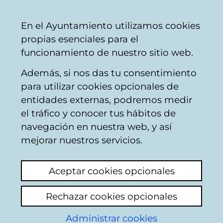
Vitoria-
Share
Con
English
En el Ayuntamiento utilizamos cookies
Gasteiz
propias esenciales para el
City
funcionamiento de nuestro sitio web.
Council
Además, si nos das tu consentimiento
para utilizar cookies opcionales de
Citizens' mailbox
entidades externas, podremos medir
el tráfico y conocer tus hábitos de
navegación en nuestra web, y así
Identification
mejorar nuestros servicios.
Select identification mode:
Aceptar cookies opcionales
I have a digital certificate or a card
Rechazar cookies opcionales
Municipal Citizen Card (TMC).
Administrar cookies