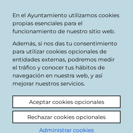
Vitoria-
Share
Con
English
En el Ayuntamiento utilizamos cookies
Gasteiz
propias esenciales para el
City
funcionamiento de nuestro sitio web.
Council
Además, si nos das tu consentimiento
para utilizar cookies opcionales de
Citizens' mailbox
entidades externas, podremos medir
el tráfico y conocer tus hábitos de
navegación en nuestra web, y así
Identification
mejorar nuestros servicios.
Select identification mode:
Aceptar cookies opcionales
I have a digital certificate or a card
Rechazar cookies opcionales
Municipal Citizen Card (TMC).
Administrar cookies