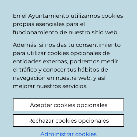
Vitoria-
Share
Con
English
En el Ayuntamiento utilizamos cookies
Gasteiz
propias esenciales para el
City
funcionamiento de nuestro sitio web.
Council
Además, si nos das tu consentimiento
para utilizar cookies opcionales de
Citizens' mailbox
entidades externas, podremos medir
el tráfico y conocer tus hábitos de
navegación en nuestra web, y así
Identification
mejorar nuestros servicios.
Select identification mode:
Aceptar cookies opcionales
I have a digital certificate or a card
Rechazar cookies opcionales
Municipal Citizen Card (TMC).
Administrar cookies