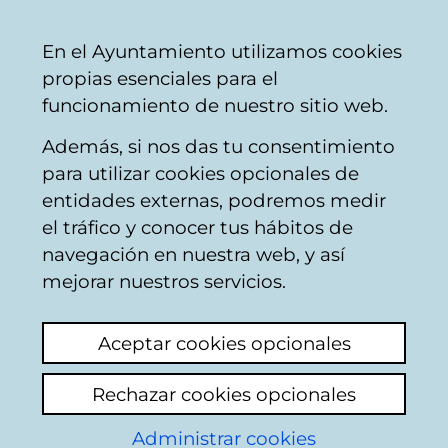
Vitoria-
Share
Con
English
En el Ayuntamiento utilizamos cookies
Gasteiz
propias esenciales para el
City
funcionamiento de nuestro sitio web.
Council
Además, si nos das tu consentimiento
para utilizar cookies opcionales de
Citizens' mailbox
entidades externas, podremos medir
el tráfico y conocer tus hábitos de
navegación en nuestra web, y así
Identification
mejorar nuestros servicios.
Select identification mode:
Aceptar cookies opcionales
I have a digital certificate or a card
Rechazar cookies opcionales
Municipal Citizen Card (TMC).
Administrar cookies