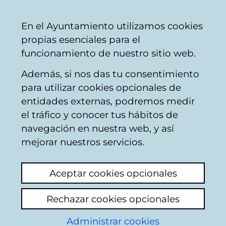
Vitoria-
Share
Con
English
En el Ayuntamiento utilizamos cookies
Gasteiz
propias esenciales para el
City
funcionamiento de nuestro sitio web.
Council
Además, si nos das tu consentimiento
para utilizar cookies opcionales de
Citizens' mailbox
entidades externas, podremos medir
el tráfico y conocer tus hábitos de
navegación en nuestra web, y así
Identification
mejorar nuestros servicios.
Select identification mode:
Aceptar cookies opcionales
I have a digital certificate or a card
Rechazar cookies opcionales
Municipal Citizen Card (TMC).
Administrar cookies