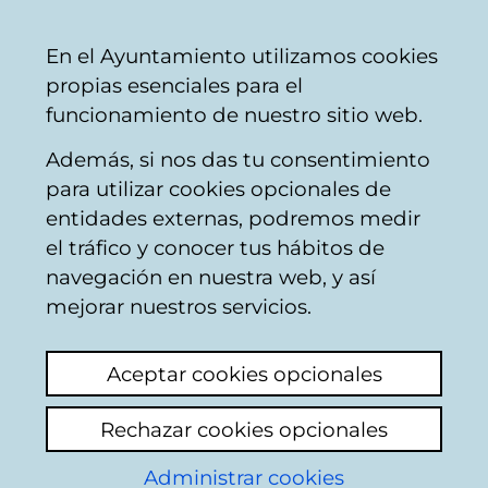
Vitoria-
Share
Con
English
En el Ayuntamiento utilizamos cookies
Gasteiz
propias esenciales para el
City
funcionamiento de nuestro sitio web.
Council
Además, si nos das tu consentimiento
Public sanitation / waste collection
para utilizar cookies opcionales de
entidades externas, podremos medir
el tráfico y conocer tus hábitos de
Olarizu basuras
navegación en nuestra web, y así
mejorar nuestros servicios.
View latest comment
(added 10/04/2026
20:07:47)
Aceptar cookies opcionales
Add comment
Rechazar cookies opcionales
Exijo al ayuntamiento que tome medidas
sobre actuaciones incívicas de algunos
Administrar cookies